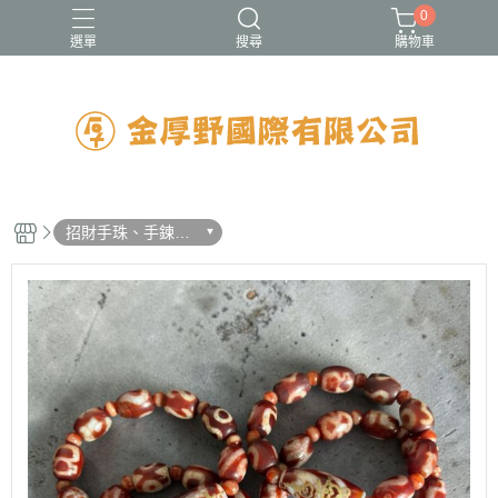
0
選單
搜尋
購物車
招財手珠、手鍊、
項鍊