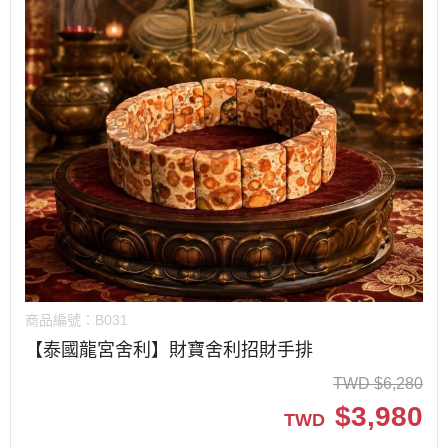
商品編號：
B031
【泰國龍宮舍利】財寶舍利招財手排
TWD
$
6,280
$
3,980
TWD