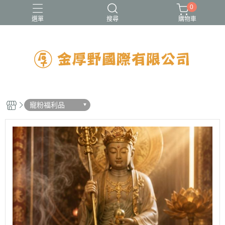
0
選單
搜尋
購物車
寵粉福利品