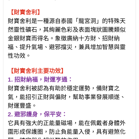
【
財寶舍利
】
財寶舍利是一種源自泰國「龍宮洞」的特殊天
然靈性礦石，其絢麗色彩及表面塊狀圖騰類似
金銀財寶而得名。象徵廣納十方財、招財納
福、提升氣場、避邪擋災，兼具增加智慧與靈
性功效。
【
財寶舍利
主要功效
】
1.
招財納福，財運亨通：
財寶舍利被認為有助於穩定運勢
，
備財寶之
氣，能招引正財與偏財，幫助事業發展順遂、
財運豐盛。
2.
避邪護身，保平安：
它具有強大的正能量磁場，能在佩戴者身體外
圍形成保護圈，防止負能量入侵，具有避煞化