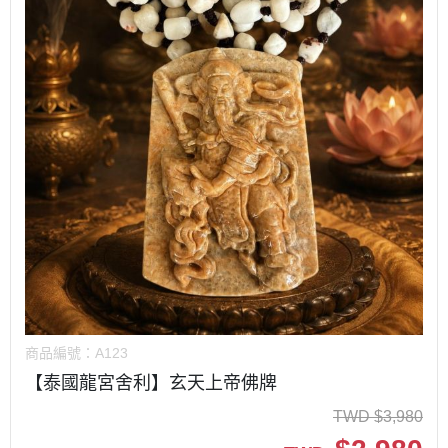
商品編號：
A123
【泰國龍宮舍利】玄天上帝佛牌
TWD
$
3,980