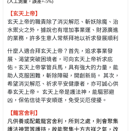
(人工測量，誤差+-5%)
【玄天上帝】
玄天上帝的職責除了消災解厄、斬妖除魔、治
水禦火之外，據說也有增加事業運、財源廣進
的業務，許多生意人常祭拜祂以祈求發展順利
什麼人適合拜玄天上帝
？首先，追求事業發
展、渴望突破困境者，可向玄天上帝祈求庇
佑。玄天上帝掌管兵馬，具有強大的力量，能
助人克服困難，斬除障礙，開創新局。 其次，
希望消災解厄、祈求平安健康者，亦可誠心供
奉玄天上帝。 玄天上帝是護法神，能驅邪避
凶，保佑信徒平安順遂，免受災厄侵擾。
【龍宮舍利】
凡供養或配戴龍宮舍利，所到之處，則會聚集
護法神眾等護持，故能聚集十方吉祥之氣，改