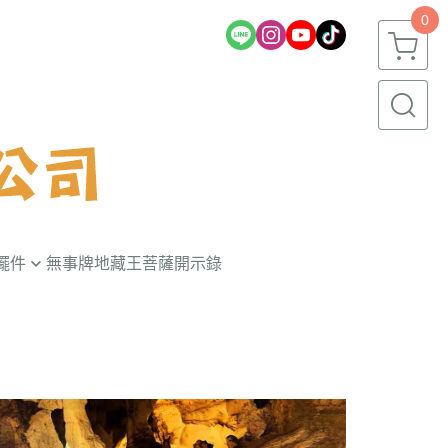
0
擺件
無事牌
地藏王菩薩開示錄
財龍