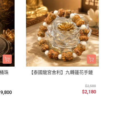
桶珠
【泰國龍宮舍利】九轉蓮花手鏈
$2,580
$2,180
$9,800