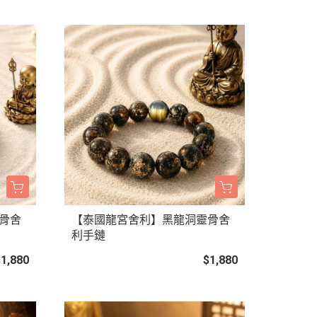
骨舍
【泰國龍宮舍利】黑龍洞靈骨舍
利手鏈
$1,880
$1,880