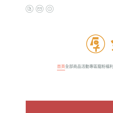
首頁
全部商品
活動專區
寵粉福
地藏王
觀音佛
武財神
玄天上
黃財神