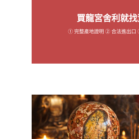
媽祖佛
買龍宮舍利就找
泰國佛
① 完整產地證明 ② 合法進出口