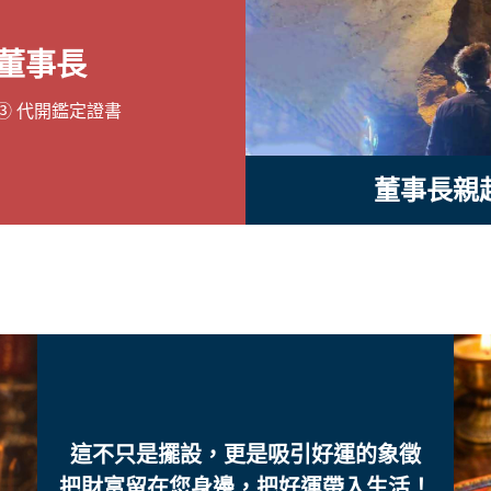
牌
發財樹
董事長
牌(崇迪佛牌、拉胡天神)
水晶洞
 ③ 代開鑑定證書
董事長親
這不只是擺設，更是吸引好運的象徵
把財富留在您身邊，把好運帶入生活！