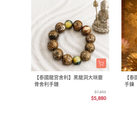
【泰國龍宮舍利】黑龍洞大咪靈
【泰
骨舍利手鏈
手鍊
$7,800
$5,880