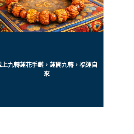
戴上九轉蓮花手鏈，蓮開九轉，福運自
來