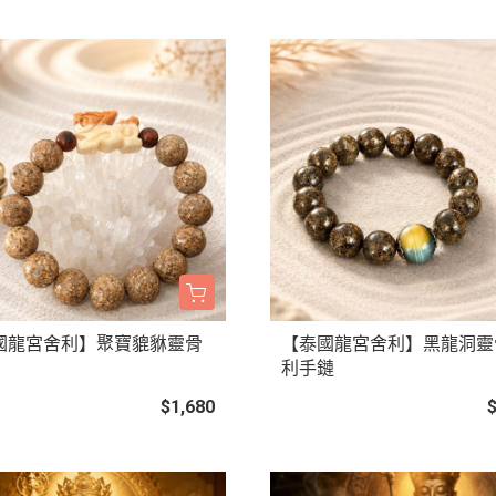
國龍宮舍利】聚寶貔貅靈骨
【泰國龍宮舍利】黑龍洞靈
利手鏈
$1,680