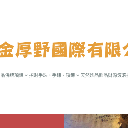
利品
佛牌項鍊
招財手珠、手鍊、項鍊
天然珍品飾品
財源滾滾
菩薩佛牌
金剛杵
《一定賺錢》招
牌
珊瑚舍利手鏈、手排
開運招財擺件
佛牌
財寶舍利手鍊、手排
黃靈骨擺件
帝佛牌
賺不停手鍊
財寶擺件
佛牌
靈骨舍利手鏈
招財貓