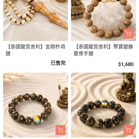
【泰國龍宮舍利】金剛杵項
【泰國龍宮舍利】聚寶貔貅
鏈
靈骨手鏈
已售完
$1,680