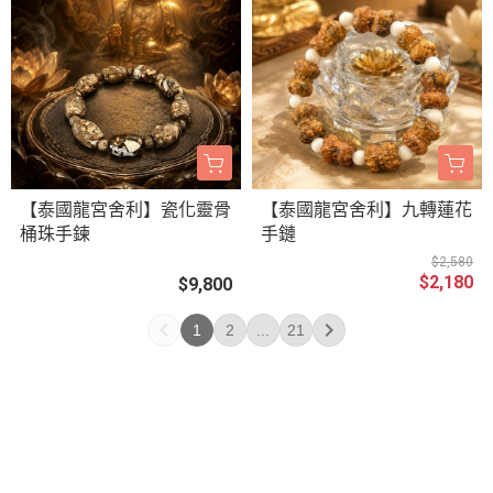
【泰國龍宮舍利】瓷化靈骨
【泰國龍宮舍利】九轉蓮花
桶珠手鍊
手鏈
$2,580
$2,180
$9,800
1
2
...
21
關於
全部商品