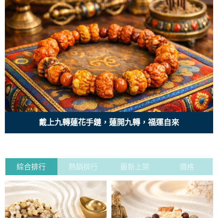
戴上九轉蓮花手鏈，蓮開九轉，福運自來
綜合排行
熱銷排行
最新上架
價格