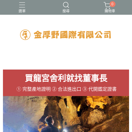
0
選單
搜尋
購物車
買龍宮舍利就找董事長
① 完整產地證明 ② 合法進出口 ③ 代開鑑定證書